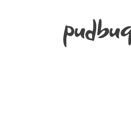
grindis ir užtikrina stabilų naudojimą.
Specifikacijos
Medžiaga:
Mango mediena
Apdaila:
Vandens pagrindo lakas
Paviršius:
Pusiau blizgus
Svoris:
3,80 kg
Naudojimas:
Vidaus patalpoms
Montavimas:
Reikalingas
Ypatybės
Pagamintas iš tvirtos ir ilgaamžės mango medienos
Originali konstrukcija su centrine atrama
Elegantiška pusiau blizgi apdaila
Stabilus ir patikimas dizainas
Neslystantys guminiai padukai apsaugo grindis
Universalus panaudojimas įvairiose namų erdvėse
Puikiai tinka prie sofos, fotelio ar lovos
Priežiūra
Valyti drėgna šluoste