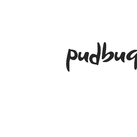
Svoris: 25,1 kg
Medžiaga: MDF plokštė su mango medienos danga
Ypatybės (LT)
Tinka 4 asmenims
Paprastas ir nesenstantis dizainas
Stabilus ir patvarus
Lengvai derinamas su įvairiais interjero stiliais
Puikiai tinka virtuvei, valgomajam ar svetainei
Galima naudoti kasdieniam ar šventiniam naudojimui
Priežiūra
Valykite minkšta, šiek tiek drėgna šluoste
Venkite stiprių cheminių priemonių
Rekomenduojama naudoti padėkliukus karštiems ar
drėgniems daiktams