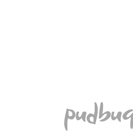
%
Akcija
-15
Prekės kodas:
SKL472
Turimas kiekis:
Prekė tiekėjo sandėlyje
Medžiagos:
uosio mediena, rotangas
Svoris:
8,4 kg
Preliminarus pristatymo terminas: 4-6 savaitės
00
00
€272
€320
su PVM
00
Sutaupote - €48