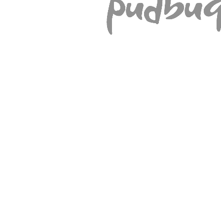
CAMO | fotelis
Medžiagos: pušies mediena, aksomas Svoris: 12,1 kg Preliminarus
pristatymo terminas:..
00
00
€306
€360
Į krepšelį
%
Akcija
-15