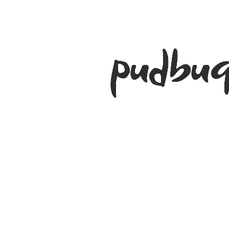
Tvirta konstrukcija iš medžio faneros ir metalo
Paminkštintas galvūgalis patogiam atrėmimui
Pagrindas čiužiniui, užtikrinantis stabilumą ir ventiliaciją
Galimi du dydžių pasirinkimai, pritaikyti skirtingiems
poreikiams
Priežiūra
Valykite minkšta, drėgna šluoste
Venkite cheminių valiklių
Rekomenduojama reguliariai siurbti audinį minkštu antgaliu
Dydis :
180x200 (
€696.00
€810.00
)
160x200
00
00
€646
€760
su PVM
00
Sutaupote - €114