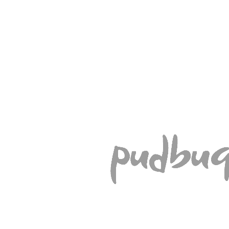
%
Akcija
-15
Prekės kodas:
07-683