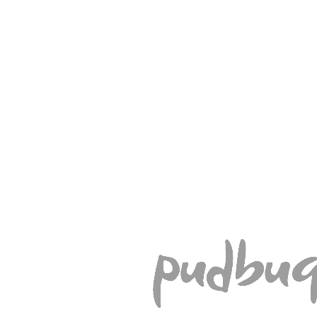
%
Akcija
-15
Prekės kodas:
08-308